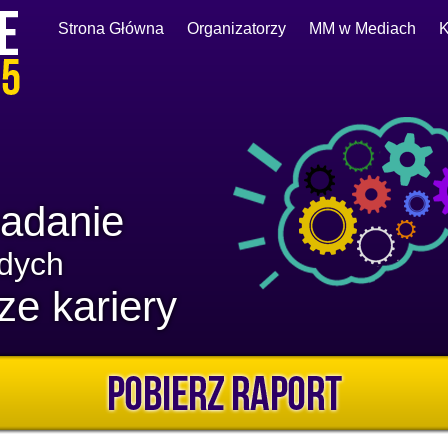
Strona Główna
Organizatorzy
MM w Mediach
K
adanie
odych
ze kariery